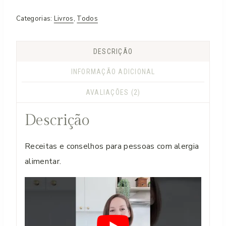
Livro
Categorias:
Livros
,
Todos
"ALERGIAS
-
DESCRIÇÃO
COMER
INFORMAÇÃO ADICIONAL
SEM
MEDOS"
AVALIAÇÕES (2)
Descrição
Receitas e conselhos para pessoas com alergia
alimentar.