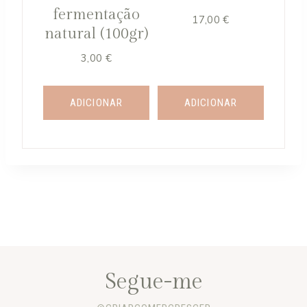
on
fermentação
17,00
€
the
natural (100gr)
product
3,00
€
page
ADICIONAR
ADICIONAR
Segue-me