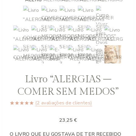
Livro “ALERGIAS –
COMER SEM MEDOS”
(
2
avaliações de clientes)
Classificado
1
com
5.00
23,25
€
em 5 com
base em
classificação
O LIVRO QUE EU GOSTAVA DE TER RECEBIDO
de cliente