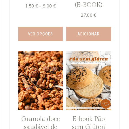
(E-BOOK)
Price
1,50
€
–
9,00
€
range:
27,00
€
1,50 €
through
9,00 €
VER OPÇÕES
ADICIONAR
This
product
has
multiple
variants.
The
options
may
be
Granola doce
E-book Pão
chosen
saudável de
sem Glúten