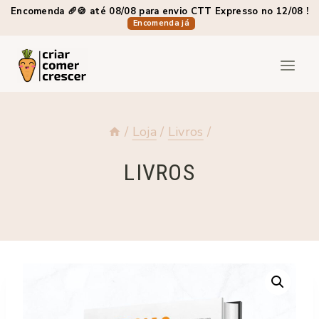
Skip
Encomenda 🥖🍪 até 08/08 para envio CTT Expresso no 12/08 !
Encomenda já
to
content
/
Loja
/
Livros
/
LIVROS