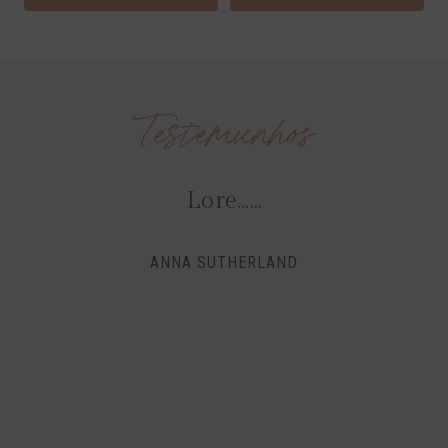
0
0
€
Testemunhos
Lore……
ANNA SUTHERLAND