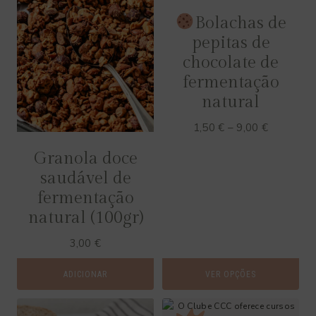
Bolachas de
pepitas de
chocolate de
fermentação
natural
P
1,50
€
–
9,00
€
r
Granola doce
i
saudável de
c
fermentação
e
natural (100gr)
r
3,00
€
a
n
ADICIONAR
VER OPÇÕES
g
e