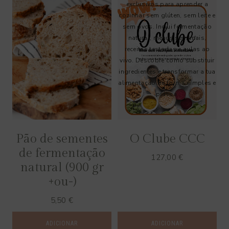
:
1
,
5
0
€
t
h
r
Pão de sementes
O Clube CCC
o
de fermentação
127,00
€
u
natural (900 gr
g
+ou-)
h
5,50
€
9
,
ADICIONAR
ADICIONAR