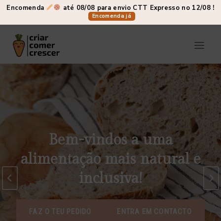
Skip
Encomenda
até 08/08 para envio CTT Expresso no 12/08 !
Encomenda já
to
content
Bem-vindos a uma
alimentação mais natural e
inclusiva!
FAZ O TEU PEDIDO
ENTRA EM CONTACTO